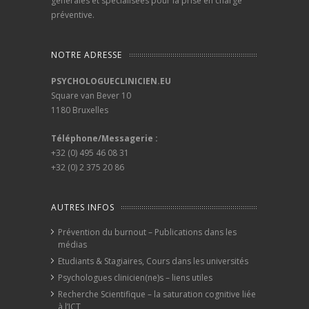
générales et spécialisées pour la prise en charge
préventive.
NOTRE ADRESSE
PSYCHOLOGUECLINICIEN.EU
Square van Bever 10
1180 Bruxelles
Téléphone/Messagerie :
+32 (0) 495 46 08 31
+32 (0) 2 375 20 86
AUTRES INFOS
Prévention du burnout – Publications dans les
médias
Etudiants & Stagiaires, Cours dans les universités
Psychologues clinicien(ne)s – liens utiles
Recherche Scientifique – la saturation cognitive liée
à l’ICT