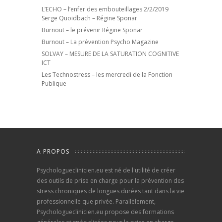
L’ECHO – l’enfer des embouteillages 2/2/2019
Serge Quoidbach – Régine Sponar
Burnout – le prévenir Régine Sponar
Burnout – La prévention Psycho Magazine
SOLVAY – MESURE DE LA SATURATION COGNITIVE
ICT
Les Technostress – les mercredi de la Fonction
Publique
A PROPOS
Psychologueclinicien.eu est né de l'utilité de créer
des outils de prise en charge pour la prévention des
stress chroniques de longues durées tant dans la vie
professionnelle que privée. Parallèlement,
Psychologueclinicien.eu propose des formations