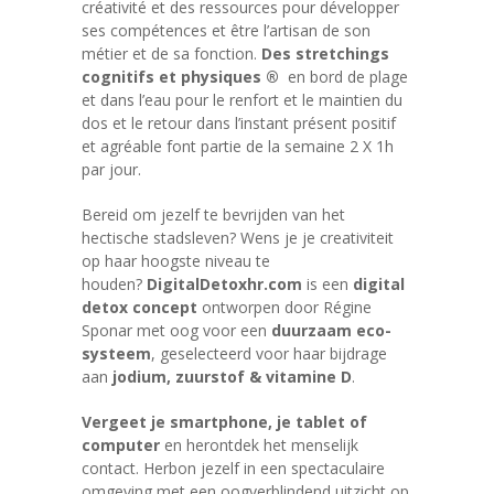
créativité et des ressources pour développer
ses compétences et être l’artisan de son
métier et de sa fonction.
Des stretchings
cognitifs et physiques ®
en bord de plage
et dans l’eau pour le renfort et le maintien du
dos et le retour dans l’instant présent positif
et agréable font partie de la semaine 2 X 1h
par jour.
Bereid om jezelf te bevrijden van het
hectische stadsleven? Wens je je creativiteit
op haar hoogste niveau te
houden?
DigitalDetoxhr.com
is een
digital
detox concept
ontworpen door Régine
Sponar met oog voor een
duurzaam eco-
systeem
, geselecteerd voor haar bijdrage
aan
jodium, zuurstof & vitamine D
.
Vergeet je smartphone, je tablet of
computer
en herontdek het menselijk
contact. Herbon jezelf in een spectaculaire
omgeving met een oogverblindend uitzicht op