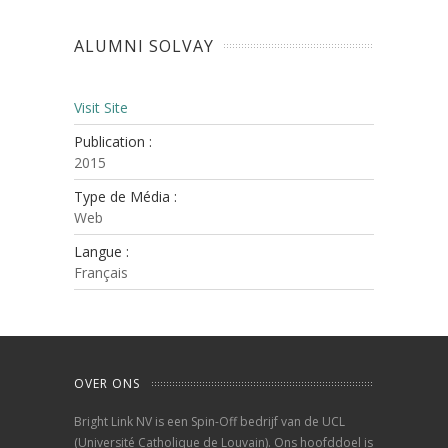
ALUMNI SOLVAY
Visit Site
Publication :
2015
Type de Média :
Web
Langue :
Français
OVER ONS
Bright Link NV is een Spin-Off bedrijf van de UCL
(Université Catholique de Louvain). Ons hoofddoel is