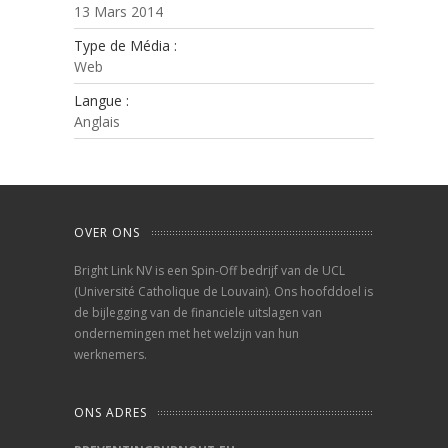
13 Mars 2014
Type de Média :
Web
Langue :
Anglais
OVER ONS
Bright Link NV is een Spin-Off bedrijf van de UCL
(Université Catholique de Louvain). Ons hoofddoel is
de bijlegging van de financiele uitslagen van
ondernemingen met het welzijn van hun
werknemers.
ONS ADRES