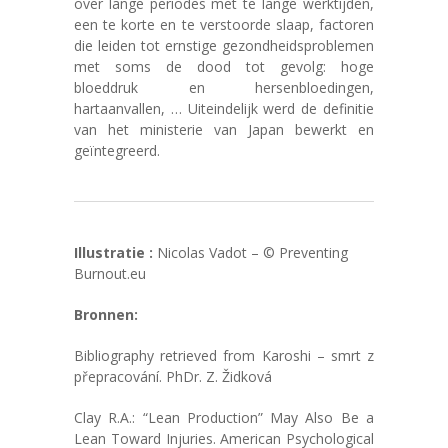
over lange periodes met te lange werktijden,
een te korte en te verstoorde slaap, factoren
die leiden tot ernstige gezondheidsproblemen
met soms de dood tot gevolg: hoge
bloeddruk en hersenbloedingen,
hartaanvallen, … Uiteindelijk werd de definitie
van het ministerie van Japan bewerkt en
geïntegreerd.
Illustratie :
Nicolas Vadot – © Preventing
Burnout.eu
Bronnen:
Bibliography retrieved from Karoshi – smrt z
přepracování. PhDr. Z. Židková
Clay R.A.: “Lean Production” May Also Be a
Lean Toward Injuries. American Psychological