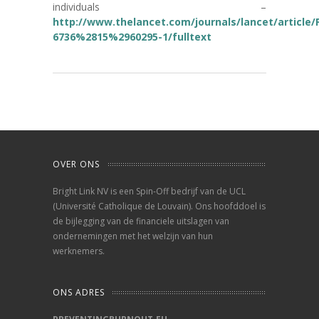
individuals –
http://www.thelancet.com/journals/lancet/article/P
6736%2815%2960295-1/fulltext
OVER ONS
Bright Link NV is een Spin-Off bedrijf van de UCL
(Université Catholique de Louvain). Ons hoofddoel is
de bijlegging van de financiele uitslagen van
ondernemingen met het welzijn van hun
werknemers.
ONS ADRES